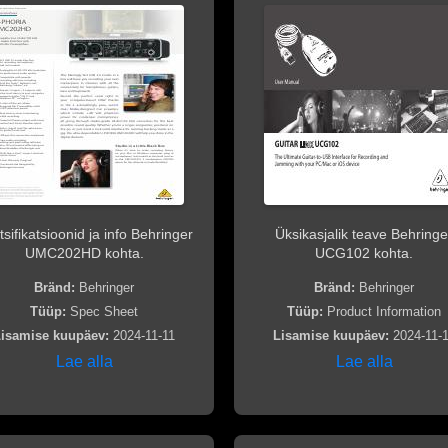
sifikatsioonid ja info Behringer
Üksikasjalik teave Behringe
UMC202HD kohta.
UCG102 kohta.
Bränd:
Behringer
Bränd:
Behringer
Tüüp:
Spec Sheet
Tüüp:
Product Information
isamise kuupäev:
2024-11-11
Lisamise kuupäev:
2024-11-
Lae alla
Lae alla