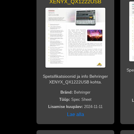
XENYX_QX1222USB
Spet
Spetsifikatsioonid ja info Behringer
XENYX_QX1222USB kohta.
Bränd:
Behringer
Tüüp:
Spec Sheet
L
Lisamise kuupäev:
2024-11-11
Lae alla