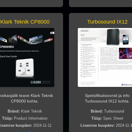
Klark Teknik CP8000
Turbosound IX12
ksikasjalik teave Klark Teknik
Spetsifikatsioonid ja info
CP8000 kohta.
Turbosound IX12 kohta.
Bränd:
Klark Teknik
Bränd:
Turbosound
Tüüp:
Product Information
Tüüp:
Spec Sheet
isamise kuupäev:
2024-11-11
Lisamise kuupäev:
2024-11-