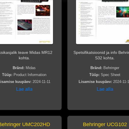
sikasjalik teave Midas MR12
Spetsifikatsioonid ja info Behr
kohta.
S32 kohta.
Bränd:
Midas
Bränd:
Behringer
Tüüp:
Product Information
Tüüp:
Spec Sheet
isamise kuupäev:
2024-11-11
Lisamise kuupäev:
2024-11-
Lae alla
Lae alla
Behringer UMC202HD
Behringer UCG102