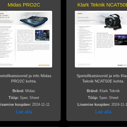
Midas PRO2C
Klark Teknik NCAT50
etsifikatsioonid ja info Midas
Spetsifikatsioonid ja info Kla
PRO2C kohta.
Teknik NCAT50E kohta.
Bränd:
Midas
Bränd:
Klark Teknik
Tüüp:
Spec Sheet
Tüüp:
Spec Sheet
isamise kuupäev:
2024-11-11
Lisamise kuupäev:
2024-11-
Lae alla
Lae alla