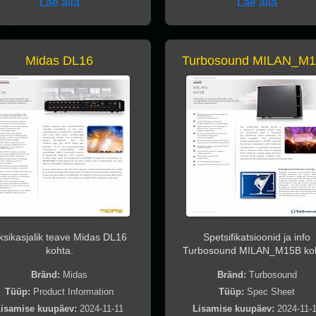
Lae alla
Lae alla
Midas DL16
Turbosound MILAN_M
ksikasjalik teave Midas DL16
Spetsifikatsioonid ja info
kohta.
Turbosound MILAN_M15B koh
Bränd:
Midas
Bränd:
Turbosound
Tüüp:
Product Information
Tüüp:
Spec Sheet
isamise kuupäev:
2024-11-11
Lisamise kuupäev:
2024-11-