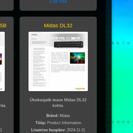
Lae alla
15B
Midas DL32
Üksikasjalik teave Midas DL32
ta.
kohta.
Bränd:
Midas
Tüüp:
Product Information
11
Lisamise kuupäev:
2024-11-11