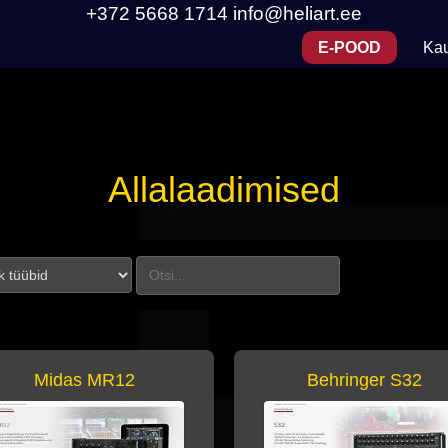
+372 5668 1714
info@heliart.ee
E-POOD
Ka
Allalaadimised
Otsi allalaadimisi
Midas MR12
Behringer S32