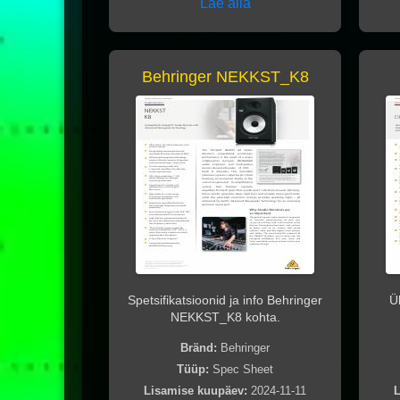
Lae alla
Behringer NEKKST_K8
Spetsifikatsioonid ja info Behringer
Ü
NEKKST_K8 kohta.
Bränd:
Behringer
Tüüp:
Spec Sheet
Lisamise kuupäev:
2024-11-11
L