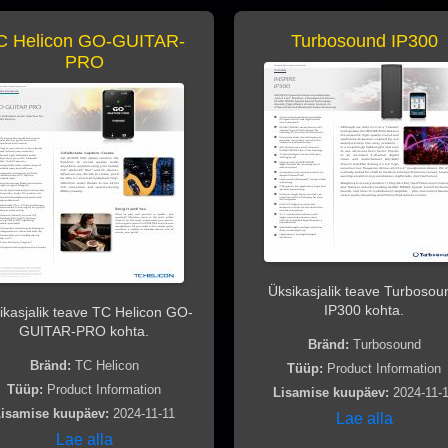
C Helicon GO-GUITAR-
Turbosound IP300
PRO
Üksikasjalik teave Turbosou
IP300 kohta.
ikasjalik teave TC Helicon GO-
GUITAR-PRO kohta.
Bränd:
Turbosound
Bränd:
TC Helicon
Tüüp:
Product Information
Tüüp:
Product Information
Lisamise kuupäev:
2024-11-
isamise kuupäev:
2024-11-11
Lae alla
Lae alla