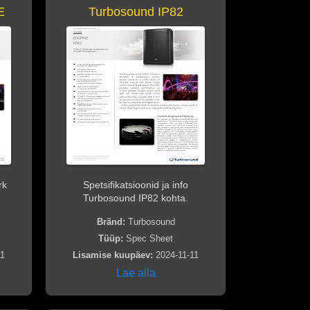
E
Turbosound IP82
rk
Spetsifikatsioonid ja info
Turbosound IP82 kohta.
Bränd:
Turbosound
Tüüp:
Spec Sheet
11
Lisamise kuupäev:
2024-11-11
Lae alla