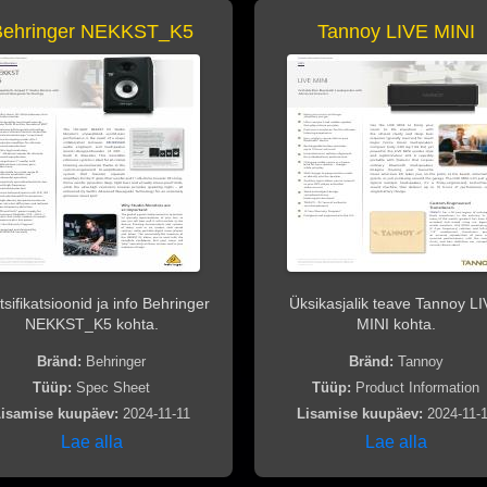
Behringer NEKKST_K5
Tannoy LIVE MINI
sifikatsioonid ja info Behringer
Üksikasjalik teave Tannoy L
NEKKST_K5 kohta.
MINI kohta.
Bränd:
Behringer
Bränd:
Tannoy
Tüüp:
Spec Sheet
Tüüp:
Product Information
isamise kuupäev:
2024-11-11
Lisamise kuupäev:
2024-11-
Lae alla
Lae alla